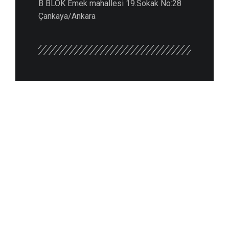
B BLOK Emek mahallesi 19.Sokak No:28
Çankaya/Ankara